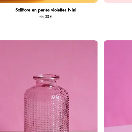
Soliflore en perles violettes Nini
Aperçu rapide
Prix
65,00 €