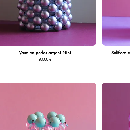
Vase en perles argent Nini
Soliflore
Aperçu rapide
Prix
90,00 €