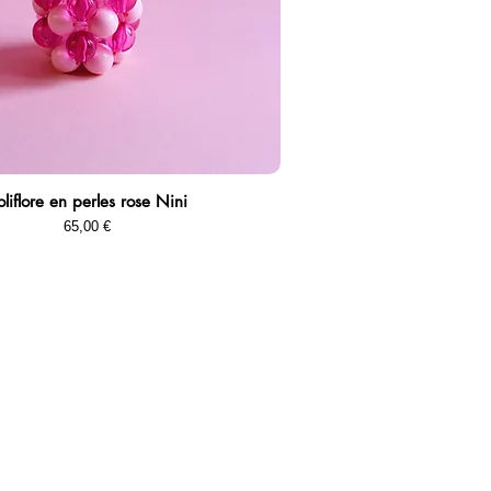
oliflore en perles rose Nini
Aperçu rapide
Prix
65,00 €