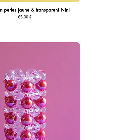
 en perles jaune & transparent Nini
Aperçu rapide
Prix
65,00 €