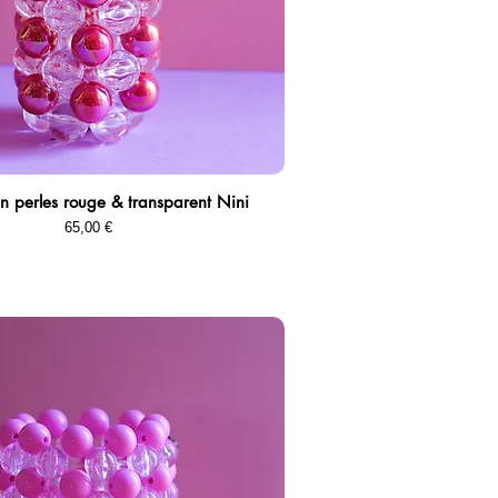
 en perles rouge & transparent Nini
Aperçu rapide
Prix
65,00 €