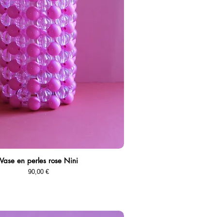
Vase en perles rose Nini
Aperçu rapide
Prix
90,00 €