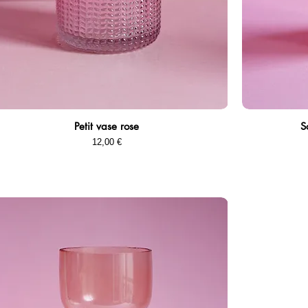
Petit vase rose
S
Aperçu rapide
Prix
12,00 €