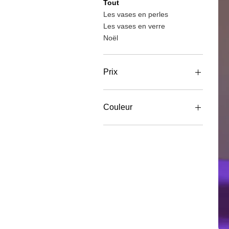
Tout
Les vases en perles
Les vases en verre
Noël
Prix
12 €
90 €
Couleur
Rouge
Rose
Violet
Gris
Bleu