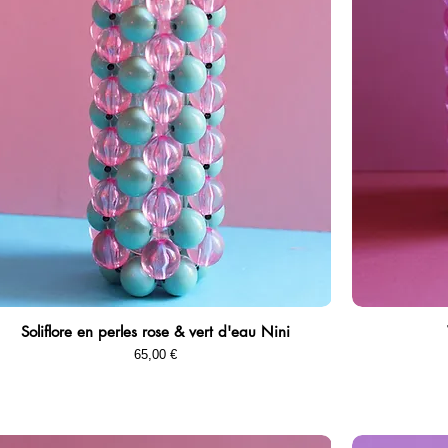
Soliflore en perles rose & vert d'eau Nini
Aperçu rapide
Prix
65,00 €