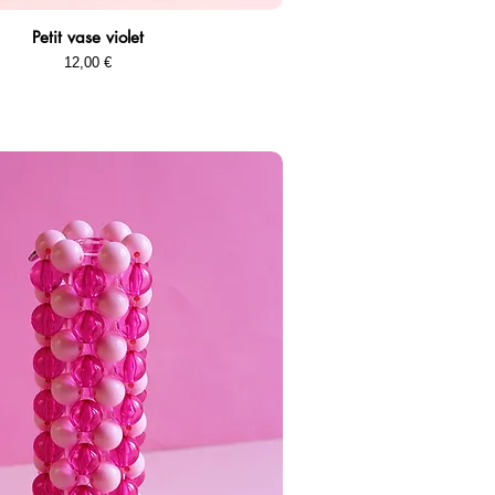
Petit vase violet
Aperçu rapide
Prix
12,00 €