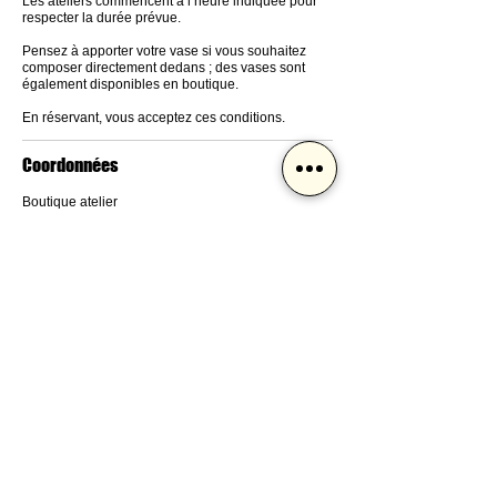
Les ateliers commencent à l’heure indiquée pour
respecter la durée prévue.
Pensez à apporter votre vase si vous souhaitez
composer directement dedans ; des vases sont
également disponibles en boutique.
En réservant, vous acceptez ces conditions.
Coordonnées
Boutique atelier
345 Rue des Pyrénées, Paris, France
celestinemorel@gmail.com
Restons en contact
Et profitez de -10% sur votre première commande
!
J'accepte
les conditions
S'abonner