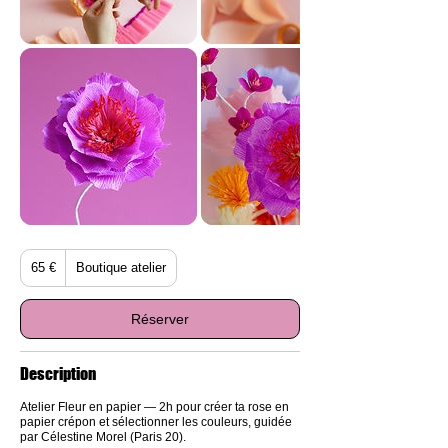
65
65 €
Boutique atelier
euros
Réserver
Description
Atelier Fleur en papier — 2h pour créer ta rose en
papier crépon et sélectionner les couleurs, guidée
par Célestine Morel (Paris 20).