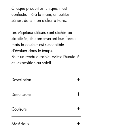
Chaque produit est unique, il est
confectionné à la main, en petites
séries, dans mon atelier à Paris.
Les végétaux utilisés sont séchés ou
stabilisés, ils conserveront leur forme
mais la couleur est susceptible
d'évoluer dans le temps.
Pour un rendu durable, évitez l'humidité
et l'exposition au soleil.
Description
Petite cloche de fleurs séchées
Dimensions
ø 12 cm x H 12 cm
Couleurs
Blanc, crème, vert, pêche, bordeau &
Matériaux
rose pâle avec un socle bois vernis