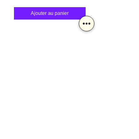
Ajouter au panier
Restons en contact
Et profitez de -10% sur votre première commande
!
J'accepte
les conditions